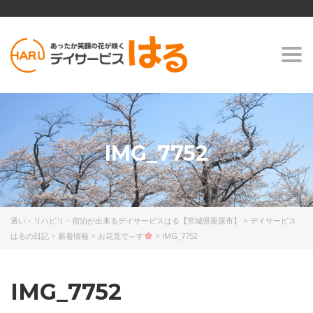
Togg
navi
IMG_7752
通い・リハビリ・宿泊が出来るデイサービスはる【宮城県栗原市】
>
デイサービス
はるの日記
>
新着情報
>
お花見で～す
>
IMG_7752
IMG_7752