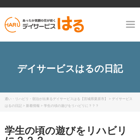
Togg
navi
デイサービスはるの日記
通い・リハビリ・宿泊が出来るデイサービスはる【宮城県栗原市】
>
デイサービス
はるの日記
>
新着情報
>
学生の頃の遊びをリハビリに？？？
学生の頃の遊びをリハビリ