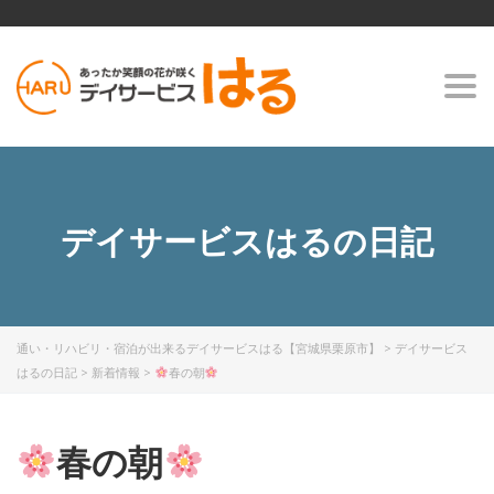
Togg
navi
デイサービスはるの日記
通い・リハビリ・宿泊が出来るデイサービスはる【宮城県栗原市】
>
デイサービス
はるの日記
>
新着情報
>
春の朝
春の朝