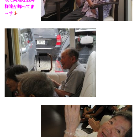
様達が舞ってま
～す