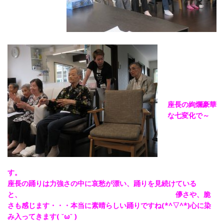
座長の絢爛豪華
な七変化で～
す
座長の踊りは力強さの中に哀愁が漂い、踊りを見続けている
と、 儚さや、脆
さも感じます・・・本当に素晴らしい踊りですね(*^▽^*)心に染
み入ってきます( ˘ω˘ )