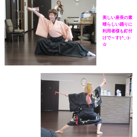
美しい座長の素
晴らしい踊りに
利用者様も釘付
けで～す(^_-)-
☆