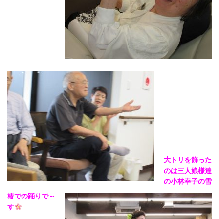
大トリを飾った
のは三人娘様達
の小林幸子の雪
椿での踊りで～
す