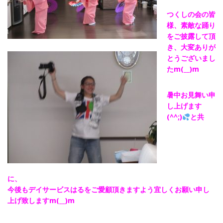
つくしの会の皆
様、素敵な踊り
をご披露して頂
き、大変ありが
とうございまし
たm(__)m
暑中お見舞い申
し上げます
(^^;)
と共
に
今後もデイサービスはるをご愛顧頂きますよう宜しくお願い申し
上げ致しますm(__)m