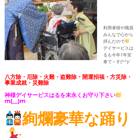
利用者様や職員
みんなで心から
拝んだので
デイサービスは
るも今年1年安
泰で～す(^^)/
八方除・厄除・火難・盗難除・開運招福・方災除・
事業成就・災難除
神様デイサービスはるを末永くお守り下さい
m(__)m
絢爛豪華な踊り