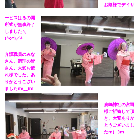
お陰様でデイサ
ービスはるの開
所式が無事終了
しました＼
(^o^)／⁂
介護職員のみな
さん、調理の皆
さん、大変お疲
れ様でした。あ
りがとうござい
ましたm(__)m
鹿嶋神社の宮司
様ご祈祷して頂
き、大変ありが
とうございまし
たm(__)m