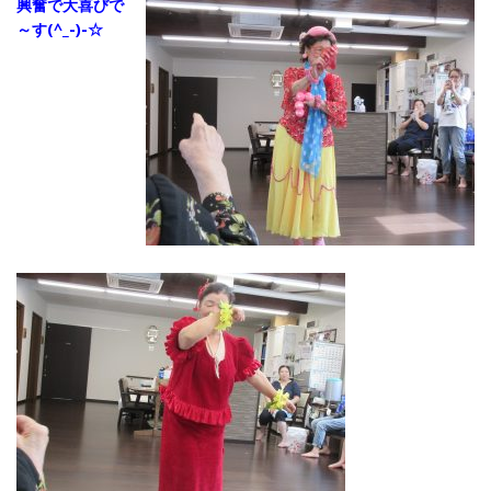
興奮で大喜びで
～す(^_-)-☆