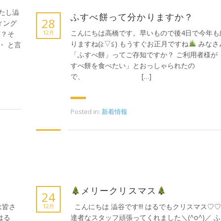
たし澁
ふすべ餅って分かりますか？
28
ィング
こんにちは高橋です。早いもので後4日で今年も
12月
何？そ
りますね(≧▽≦) もうすぐお正月ですね
みなさ
・ と言
「ふすべ餅」ってご存知ですか？ ご利用者様が
すべ餅を食べたい」とおっしゃられたの
で、 […]
Posted in:
新着情報
メリークリスマス
24
は皆さ
こんにちは 澁谷です!!! はるでもクリスマス♡♡
12月
はる
達者なスタッフ頑張ってくれました＼(^o^)／ 