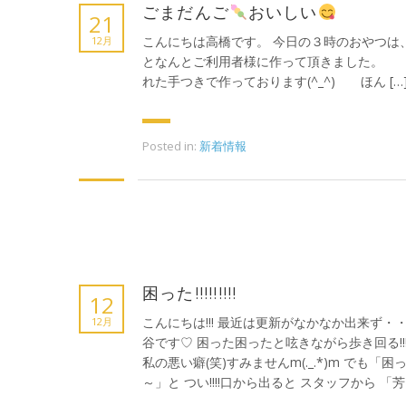
ごまだんご
おいしい
21
こんにちは高橋です。 今日の３時のおやつは
12月
となんとご利用者様に作って頂きました
れた手つきで作っております(^_^) ほん […
Posted in:
新着情報
困った!!!!!!!!!
12
こんにちは!!! 最近は更新がなかなか出来ず・・
12月
谷です♡ 困った困ったと呟きながら歩き回る!!!
私の悪い癖(笑)すみませんm(._.*)m でも「困
～」と つい!!!!口から出ると スタッフから 「芳 