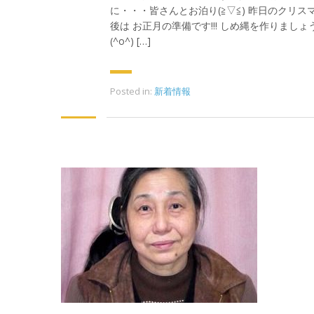
に・・・皆さんとお泊り(≧▽≦) 昨日のクリス
後は お正月の準備です!!! しめ縄を作りましょ
(^o^) […]
Posted in:
新着情報