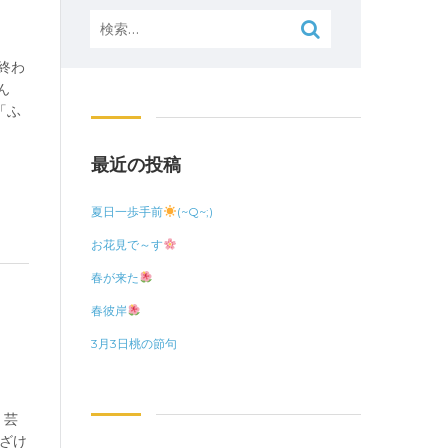
検
索:
終わ
ん
「ふ
最近の投稿
夏日一歩手前
(~Q~;)
お花見で～す
春が来た
春彼岸
3月3日桃の節句
 芸
ふざけ