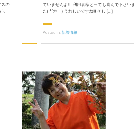
マスの
ていませんよ!!!! 利用者様とっても喜んで下さい
う＼
た( *´艸｀) うれしいですね!!! そし […]
Posted in:
新着情報