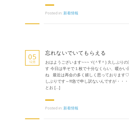
Posted in:
新着情報
忘れないでいてもらえる
05
おはようございます~~~ヾ(＾∇＾) 久しぶり
12月
す 今日は半そで１枚で十分なくらい、暖かい
ね 最近は再会の多く嬉しく思っております♡
しぶりです～!!!急で申し訳ないんですが・・・
とお […]
Posted in:
新着情報