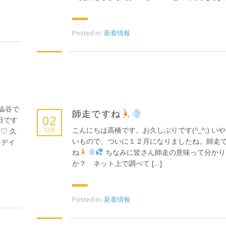
Posted in:
新着情報
の澁谷で
師走ですね
02
日です
こんにちは高橋です。お久しぶりです(^_^;) い
12月
♡ 久
いもので、ついに１２月になりましたね。師走
 デイ
ね
ちなみに皆さん師走の意味って分かり
か？ ネット上で調べて […]
Posted in:
新着情報