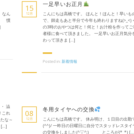
一足早いお正月
15
、なん
こんにちは高橋です。 ほんと！ほんと！早いも
12月
。 慣
で、師走もあと半分で今年も終わりますね(>_<) 
]
の3時のおやつは何と！何と！お汁粉を作ってご
者様に食べて頂きました。 一足早いお正月気分
わって頂きま […]
Posted in:
新着情報
・ 澁
冬用タイヤへの交換
08
 これ
こんにちは高橋です。 休み明け、１日目の出勤
12月
ったな～
(^^)/ 一昨日の日曜日に自分でスタッドレスタイ
[…]
の交換をしました(^▽^;) ところが(*_*) […