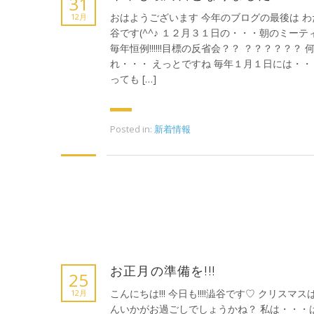
31
おはようございます 今年のブログの最後は わ
12月
谷です(^^♪ １２月３１日の・・・朝のミーテ
毎年恒例!!!!!!目標の反省会？？ ？？？？？？ 
れ・・・ えっとですね 毎年１月１日には・・
っても […]
Posted in:
新着情報
お正月の準備を!!!
25
こんにちは!!! 今日も!!!!澁谷です♡ クリスマス
12月
んいかがお過ごしでしょうかね？ 私は・・・