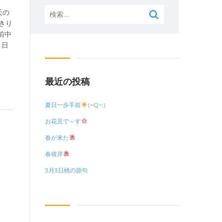
検
天の
索:
きり
前中
と日
最近の投稿
夏日一歩手前
(~Q~;)
お花見で～す
春が来た
春彼岸
3月3日桃の節句