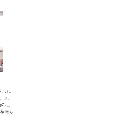
ぶりに
1回、
顔の毛
者様達も