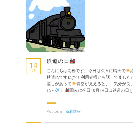
鉄道の日
14
こんにちは高橋です。今日は久々に晴天で
10月
秋晴れですね(^^♪ 利用者様とも話してました
差しがあって
青空が見えると、「気分が良
ね～
」
因みに今日10月14日は鉄道の日 […
Posted in:
新着情報