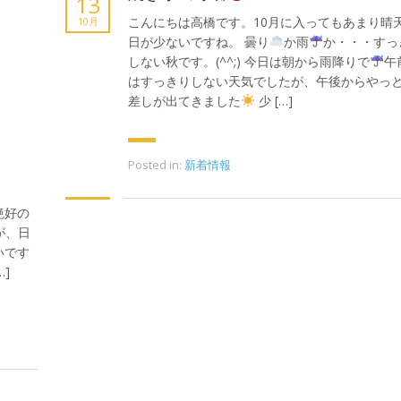
13
こんにちは高橋です。10月に入ってもあまり晴
10月
日が少ないですね。 曇り
か雨
か・・・すっ
しない秋です。(^^;) 今日は朝から雨降りで
午
はすっきりしない天気でしたが、午後からやっ
差しが出てきました
少 […]
Posted in:
新着情報
絶好の
が、日
いです
]