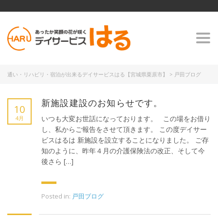
Togg
navi
通い・リハビリ・宿泊が出来るデイサービスはる【宮城県栗原市】
>
戸田ブログ
新施設建設のお知らせです。
10
いつも大変お世話になっております。 この場をお借り
4月
し、私からご報告をさせて頂きます。 この度デイサー
ビスはるは 新施設を設立することになりました。 ご存
知のように、昨年４月の介護保険法の改正、そして今
後さら […]
Posted in:
戸田ブログ