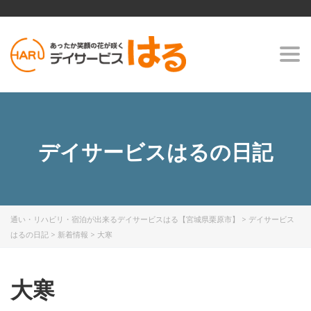
Togg
navi
デイサービスはるの日記
通い・リハビリ・宿泊が出来るデイサービスはる【宮城県栗原市】
>
デイサービス
はるの日記
>
新着情報
>
大寒
大寒