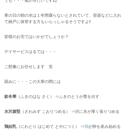
でも・・・風が冷たいですね
寒の日の朝の水は１年間腐らないとされていて、容器などに入れ
て納戸に保管する方もいらっしゃるそうですよ!!
皆様のお宅ではいかがでしょうか？
デイサービスはるでは・・・
ご想像にお任せします 笑
因みに・・・この大寒の間には
款冬華
（ふきのはな さく） ⇒ふきのとうが蕾を出す
水沢腹堅
（さわみず こおりつめる） ⇒沢に氷が厚く張りつめる
鶏始乳
（にわとり はじめて とやにつく） ⇒
鶏
が卵を産み始める