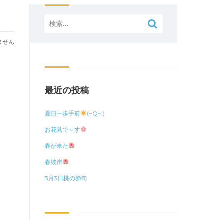
検
索:
ません
最近の投稿
夏日一歩手前
(~Q~;)
お花見で～す
春が来た
春彼岸
3月3日桃の節句