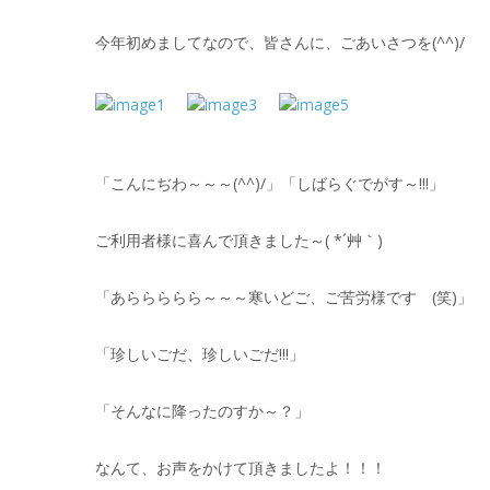
今年初めましてなので、皆さんに、ごあいさつを(^^)/
「こんにぢわ～～～(^^)/」「しばらぐでがす～!!!」
ご利用者様に喜んで頂きました～( *´艸｀)
「あららららら～～～寒いどご、ご苦労様です (笑)」
「珍しいごだ、珍しいごだ!!!」
「そんなに降ったのすか～？」
なんて、お声をかけて頂きましたよ！！！