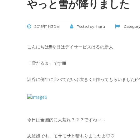
やっと雪が降りました
2015年1月30日
Posted by:
haru
Categor
こんにちは!!!今日はデイサービスはるの新人
「雪だるま」です!!!!
澁谷に例年に比べてだいぶ大きく!!!作ってもらいました(^^
今日は全国的に大荒れ？？？ですね～～
志波姫でも、モサモサと積もりましたよ♡♡