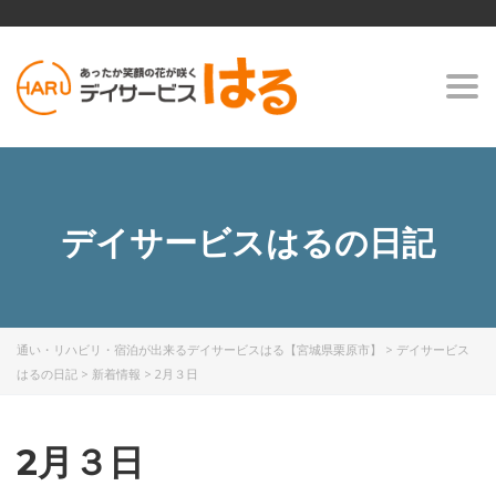
Togg
navi
デイサービスはるの日記
通い・リハビリ・宿泊が出来るデイサービスはる【宮城県栗原市】
>
デイサービス
はるの日記
>
新着情報
>
2月３日
2月３日