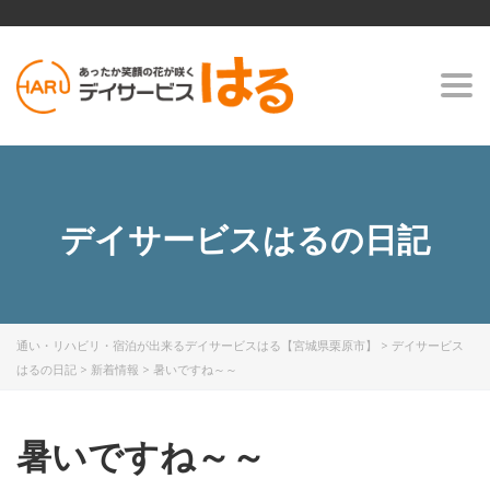
Togg
navi
デイサービスはるの日記
通い・リハビリ・宿泊が出来るデイサービスはる【宮城県栗原市】
>
デイサービス
はるの日記
>
新着情報
>
暑いですね～～
暑いですね～～