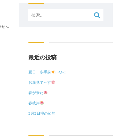
検
索:
ません
最近の投稿
夏日一歩手前
(~Q~;)
お花見で～す
春が来た
春彼岸
3月3日桃の節句