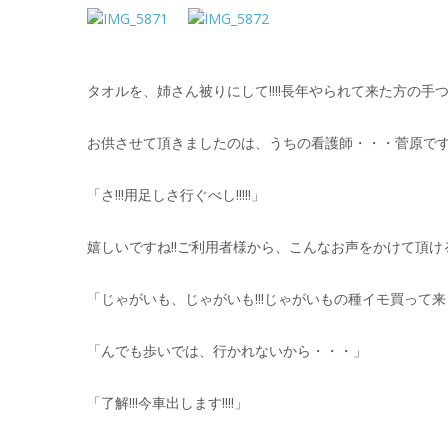
タオルを、姉さん被りにして!!!!長年やられて来た方の手つき
お供させて頂きましたのは、うちの看護師・・・菅原で
「さ!!!用足しさ行ぐべし!!!!!」
嬉しいですね!!ご利用者様から、こんなお声をかけて頂け
「じゃがいも、じゃがいも!!!じゃがいもの種イモ買って来
「んでも歩いでは、行かれないから・・・」
「了解!!!今車出します!!!!」