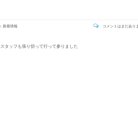
y:
新着情報
コメントはまだあり
力にスタッフも張り切って行って参りました