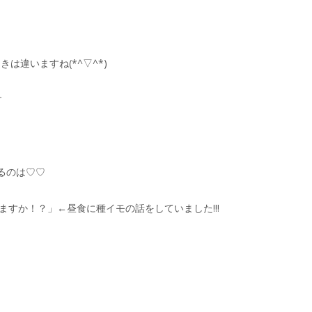
は違いますね(*^▽^*)
す
るのは♡♡
ますか！？」←昼食に種イモの話をしていました!!!