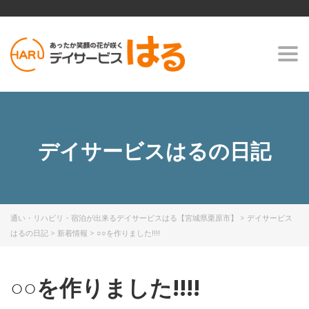
Togg
navi
デイサービスはるの日記
通い・リハビリ・宿泊が出来るデイサービスはる【宮城県栗原市】
>
デイサービス
はるの日記
>
新着情報
>
○○を作りました!!!!
○○を作りました!!!!