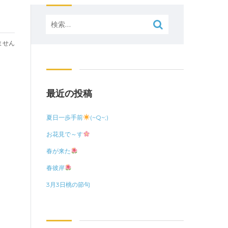
検
索:
ません
最近の投稿
夏日一歩手前
(~Q~;)
お花見で～す
春が来た
春彼岸
3月3日桃の節句