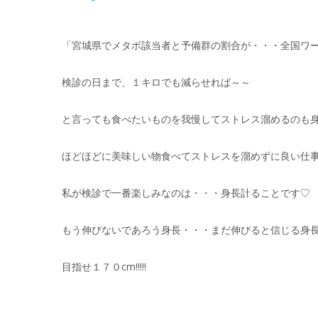
「宮城県でメタボ該当者と予備群の割合が・・・全国ワ
検診の日まで、１キロでも減らせれば～～
と言っても食べたいものを我慢してストレス溜めるのも身体
ほどほどに美味しい物食べてストレスを溜めずに良い仕事を
私が検診で一番楽しみなのは・・・身長計ることです♡
もう伸びないであろう身長・・・まだ伸びると信じる身
目指せ１７０cm!!!!!