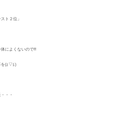
ースト２位」
によくないので!!!
(≧▽≦)
長・・・