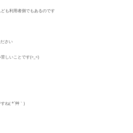
れども利用者側でもあるのです
ください
しいことです(>_<)
( *´艸｀)