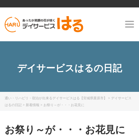
Togg
navi
デイサービスはるの日記
通い・リハビリ・宿泊が出来るデイサービスはる【宮城県栗原市】
>
デイサービス
はるの日記
>
新着情報
>
お祭り～が・・・お花見に
お祭り～が・・・お花見に