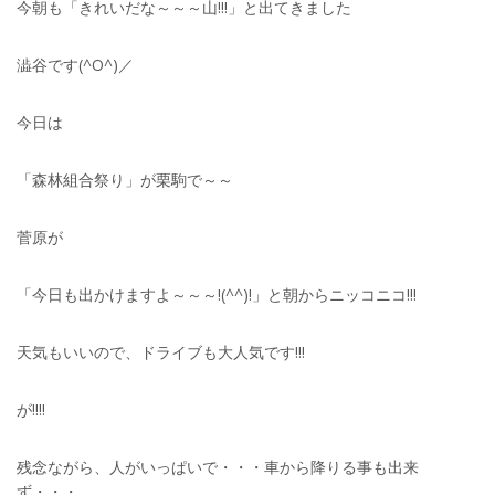
今朝も「きれいだな～～～山!!!」と出てきました
澁谷です(^O^)／
今日は
「森林組合祭り」が栗駒で～～
菅原が
「今日も出かけますよ～～～!(^^)!」と朝からニッコニコ!!!
天気もいいので、ドライブも大人気です!!!
が!!!!
残念ながら、人がいっぱいで・・・車から降りる事も出来
ず・・・