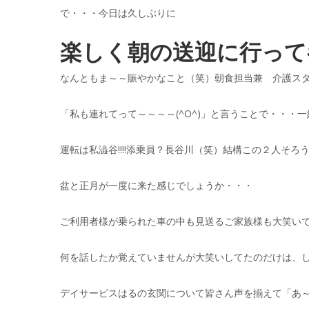
で・・・今日は久しぶりに
楽しく朝の送迎に行って参
なんともま～～賑やかなこと（笑）朝食担当兼 介護ス
「私も連れてって～～～～(^O^)」と言うことで・・・一緒に
運転は私澁谷!!!!添乗員？長谷川（笑）結構この２人そ
盆と正月が一度に来た感じでしょうか・・・
ご利用者様が乗られた車の中も見送るご家族様も大笑いでした
何を話したか覚えていませんが大笑いしてたのだけは、しっ
デイサービスはるの玄関について皆さん声を揃えて「あ～～し