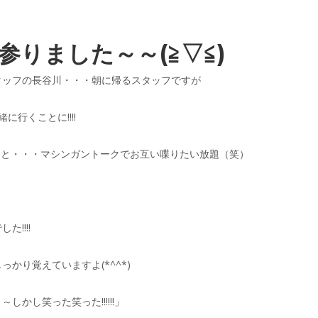
りました～～(≧▽≦)
タッフの長谷川・・・朝に帰るスタッフですが
行くことに!!!!
ろうと・・・マシンガントークでお互い喋りたい放題（笑）
!!!!
かり覚えていますよ(*^^*)
かし笑った笑った!!!!!!」