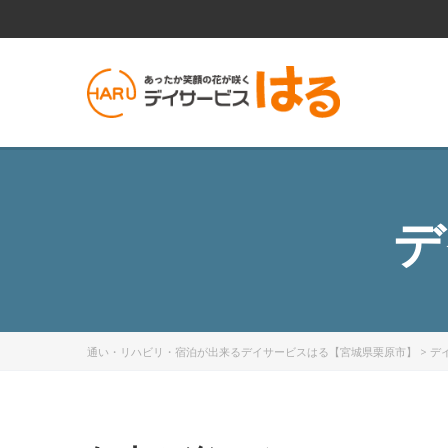
デ
通い・リハビリ・宿泊が出来るデイサービスはる【宮城県栗原市】
>
デ