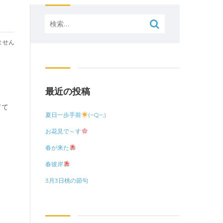
検
索:
ません
最近の投稿
てて
夏日一歩手前
(~Q~;)
お花見で～す
春が来た
春彼岸
3月3日桃の節句