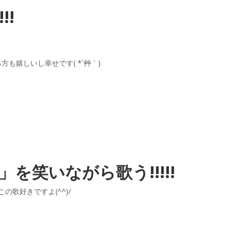
!!
も嬉しいし幸せです( *´艸｀)
を笑いながら歌う!!!!!
の歌好きですよ(^^)/