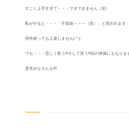
すごく上手すぎて・・・マネできません（笑）
私がやると・・・「不気味～～～（笑）」と笑われます
何年経っても上達しません(-“-)
でも・・・悲しく歌う!!!そして笑う!!!顔の体操にもなり
是非みなさんも!!!!