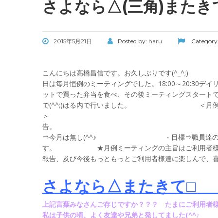
さよなら△(三角)またきて
2015年5月21日
Posted by:
haru
Category
こんにちは高橋昌信です
日は毎月恒例のミーティングでした。18:00～20:
ットで買った弁当を食べ、その後ミーティングスタート
で(^^;)はる内で行いました。 ＜月例ミ
＞ ・ご利用者様の
告。 ・ヒヤリハット、事故
⇒今月は無し(^^♪ ・目標⇒職員達の月目標
す。 ★月例ミーティングの主旨はご利用者様達の
報告、及び今後もっともっとご利用者様達に楽しんで、
さよなら△またき
上記言葉みなさんご存じですか？？？ たまにご利用者
私は子供の頃、よく友達や兄弟と発して