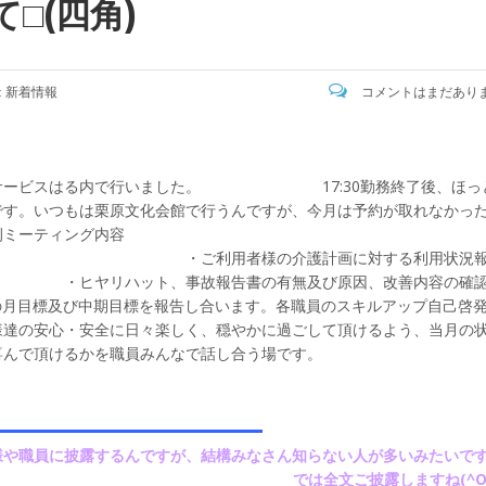
□(四角)
:
新着情報
コメントはまだあり
。お久しぶりです(^_^;) 
30デイサービスはる内で行いました。 17:30勤務終了後、ほっ
です。いつもは栗原文化会館で行うんですが、今月は予約が取れなかっ
ーティング内容
介護計画に対する利用状況
報告書の有無及び原因、改善内容の確認
及び中期目標を報告し合います。各職員のスキルアップ自己啓
安心・安全に日々楽しく、穏やかに過ごして頂けるよう、当月の
喜んで頂けるかを職員みんなで話し合う場です。
て□
様や職員に披露するんですが、結構みなさん知らない人が多いみたいで
ました(^^♪ では全文ご披露しますね(^O^