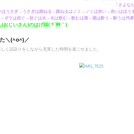
さよな
白いはうさぎ→うさぎは跳ねる→跳ねるはノミ→ノミは赤い→赤いはほう
)→ダラは担ぐ→担ぐは水→水は飲む→飲むは酒→酒は酔う→酔うは汽
おじいさん)のはげ頭( *´艸｀)
＼(^o^)／
達と楽しく話語りをしながら充実した時間を過ごせました。