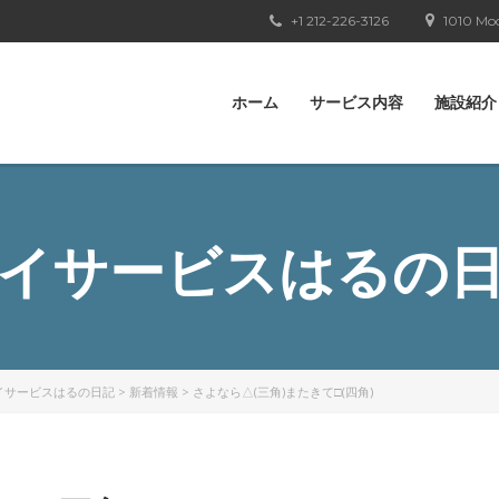
+1 212-226-3126
1010 Moo
ホーム
サービス内容
施設紹介
イサービスはるの
イサービスはるの日記
>
新着情報
>
さよなら△(三角)またきて□(四角)