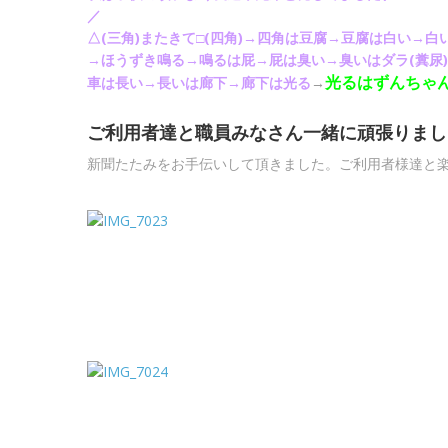
／ 「
△(三角)またきて□(四角)→四角は豆腐→豆腐は白い→
→ほうずき鳴る→鳴るは屁→屁は臭い→臭いはダラ(糞尿
光るはずんちゃん(
車は長い→長いは廊下→廊下は光る
→
ご利用者達と職員みなさん一緒に頑張りました
新聞たたみをお手伝いして頂きました。ご利用者様