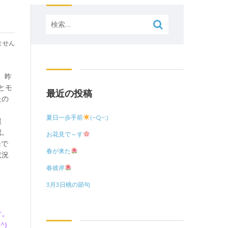
検
索:
ません
昨
とモ
最近の投稿
たの
夏日一歩手前
(~Q~;)
報
。
お花見で～す
発で
春が来た
状況
春彼岸
3月3日桃の節句
す。
)