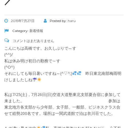
／
2015年7月27日
Posted by:
haru
Category:
新着情報
コメントはまだありません
こんにちは高橋です。お久しぶりで～す
(^^
私は休み明け初日の勤務で～す
(^O^
それにしても毎日暑いですね～(^▽^;)
昨日東北南部梅雨明
けしましたしね
私は7/25(土)，7月26日(日)空道大道塾東北支部夏合宿に参加して
来ました。 参加は
東北地方各支部から少年部、女子部、一般部、ビジネスクラス合
せて総勢200名です。場所は一関武道館で泊は衣川荘でした。