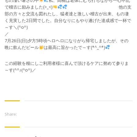
もの凄い暑さの中
私、高橋は老体にむち打ちながら一心不乱
で稽古に励みました(>_<)
他の支
部の方々と交流も図れたし、猛者達と激しい稽古が出来、もの凄
く充実した2日間でした。自分なりにもやり遂げた達成感で一杯で
～す＼(^o^)
7月26日(日)夕方5時頃ヘロヘロになりがら帰宅しましたが、その
晩に飲んだビール
は最高に旨かったで～す(*^_^*)
この経験を糧にしご利用者様に喜んで頂けるケアに努めて参りま
～す(^^♪(^o^)／
Share: