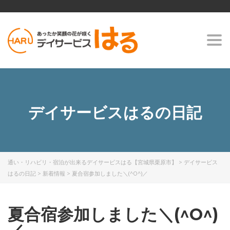
Togg
navi
デイサービスはるの日記
通い・リハビリ・宿泊が出来るデイサービスはる【宮城県栗原市】
>
デイサービス
はるの日記
>
新着情報
>
夏合宿参加しました＼(^O^)／
夏合宿参加しました＼(^O^)