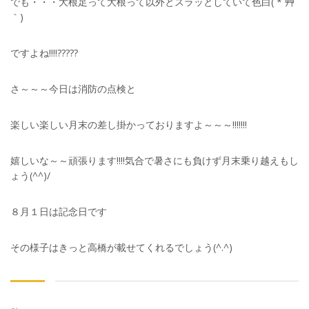
でも・・・大根足って大根って以外とスラッとしていて色白( *´艸
｀)
ですよね!!!!?????
さ～～～今日は消防の点検と
楽しい楽しい月末の差し掛かっておりますよ～～～!!!!!!!
嬉しいな～～頑張ります!!!!気合で暑さにも負けず月末乗り越えもし
ょう(^^)/
８月１日は記念日です
その様子はきっと高橋が載せてくれるでしょう(^.^)