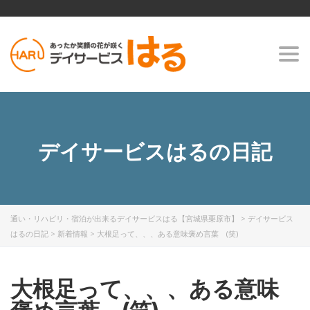
Togg
navi
デイサービスはるの日記
通い・リハビリ・宿泊が出来るデイサービスはる【宮城県栗原市】
>
デイサービス
はるの日記
>
新着情報
>
大根足って、、、ある意味褒め言葉 (笑)
大根足って、、、ある意味