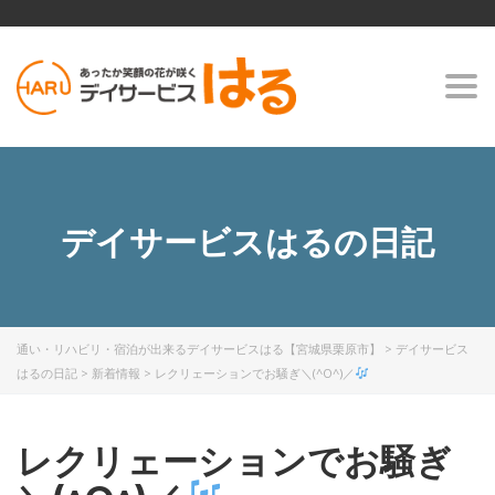
Togg
navi
デイサービスはるの日記
通い・リハビリ・宿泊が出来るデイサービスはる【宮城県栗原市】
>
デイサービス
はるの日記
>
新着情報
>
レクリェーションでお騒ぎ＼(^O^)／
レクリェーションでお騒ぎ