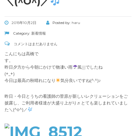
＼(^O^)／
2015年10月2日
Posted by:
haru
Category:
新着情報
コメントはまだありません
こんにちは高橋で
す
昨日夕方から今朝にかけて物凄い雨
風⛆でしたね
(+_+
今日は最高の秋晴れになり
気分良いですね(^.^)♪
昨日・今日とうちの看護師の菅原が新しいレクリェーションをご
披露し、ご利用者様達が大盛り上がり♬とても楽しまれていまし
た＼(^o^)／