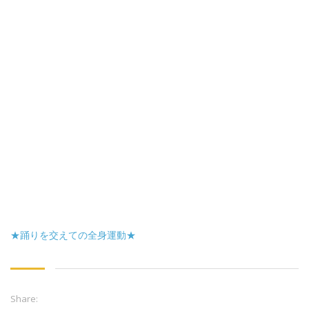
★踊りを交えての全身運動★
Share: