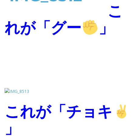
こ
れが「グー
」
これが「チョキ
」