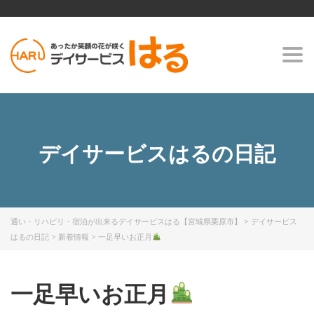
Togg
navi
デイサービスはるの日記
通い・リハビリ・宿泊が出来るデイサービスはる【宮城県栗原市】
>
デイサービス
はるの日記
>
新着情報
>
一足早いお正月
一足早いお正月