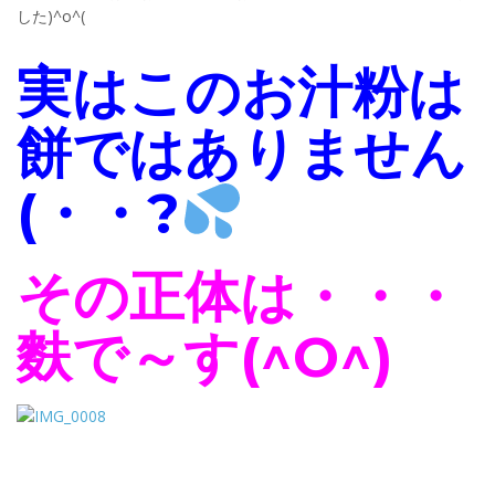
した)^o^(
実はこのお汁粉は
餅ではありません
(・・?
その正体は・・・
麩で～す(^O^)