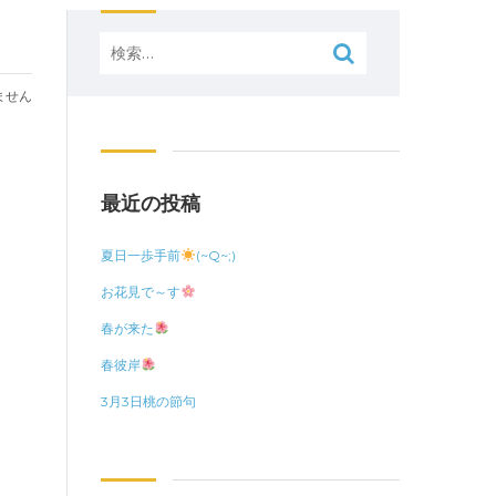
検
索:
ません
最近の投稿
夏日一歩手前
(~Q~;)
お花見で～す
春が来た
春彼岸
3月3日桃の節句