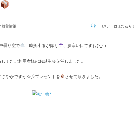
:
新着情報
コメントはまだあり
中曇り空で
、時折小雨が降り
、肌寒い日ですね(>_<)
らしてたご利用者様のお誕生会を催しました。
ささやかですが☆彡プレゼントを
させて頂きました。