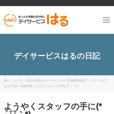
Togg
navi
デイサービスはるの日記
通い・リハビリ・宿泊が出来るデイサービスはる【宮城県栗原市】
>
デイサービス
はるの日記
>
新着情報
>
ようやくスタッフの手に(*´▽｀*)
ようやくスタッフの手に(*