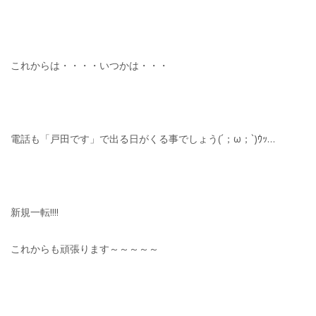
これからは・・・・いつかは・・・
電話も「戸田です」で出る日がくる事でしょう(´；ω；`)ｳｯ…
新規一転!!!!
これからも頑張ります～～～～～