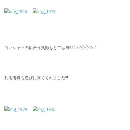
白いシャツの似合う笑顔もとても自然°˖✧◝(⁰▿⁰)◜✧˖°
利用者様も遊びに来てくれました!!!