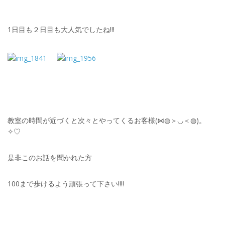
1日目も２日目も大人気でしたね!!!
教室の時間が近づくと次々とやってくるお客様(⋈◍＞◡＜◍)。
✧♡
是非このお話を聞かれた方
100まで歩けるよう頑張って下さい!!!!