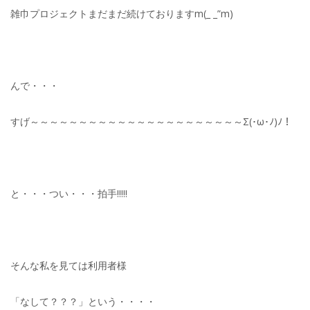
雑巾プロジェクトまだまだ続けておりますm(_ _”m)
んで・・・
すげ～～～～～～～～～～～～～～～～～～～～～～Σ(･ω･ﾉ)ﾉ！
と・・・つい・・・拍手!!!!!
そんな私を見ては利用者様
「なして？？？」という・・・・