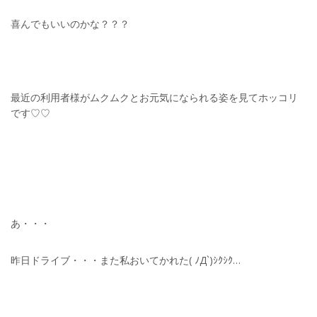
喜んでもいいのかな？？？
最近の利用者様がムクムクとお元気になられる姿を見てホッコリ
です♡♡
あ・・・
昨日ドライブ・・・また私おいてかれた( ﾉД`)ｼｸｼｸ…