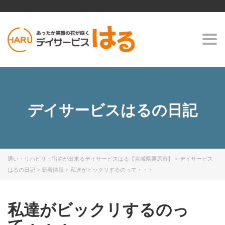
Togg
navi
デイサービスはるの日記
通い・リハビリ・宿泊が出来るデイサービスはる【宮城県栗原市】
>
デイサービス
はるの日記
>
新着情報
>
私達がビックリするのって・・・
私達がビックリするのっ