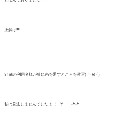
正解は!!!!!
91歳の利用者様が針に糸を通すところを激写(｀･ω･´)
私は見逃しませんでしたよ（・∀・）ﾆﾔﾆﾔ