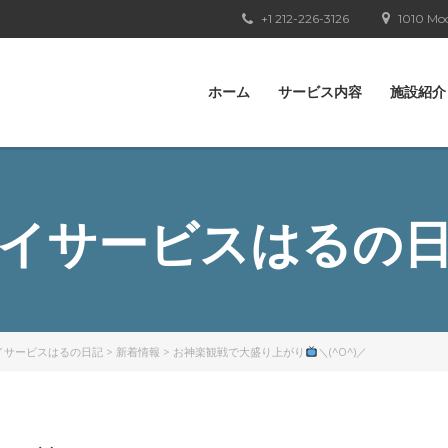
+1 212-226-3126
1010 Moo
ホーム
サービス内容
施設紹介
イサービスはるの
イサービスはるの日記
>
新着情報
>
お神楽観戦で大盛り上がり
＼(^O^)／