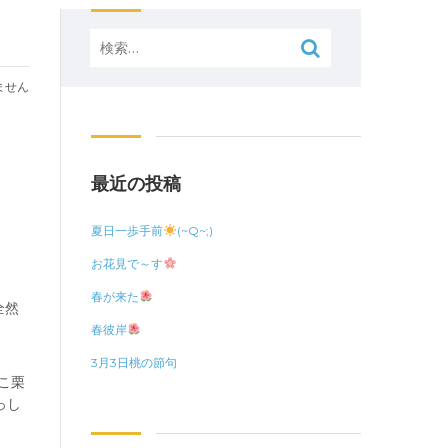
検
索:
ません
最近の投稿
夏日一歩手前
(~Q~;)
お花見で～す
春が来た
全然
春彼岸
3月3日桃の節句
こ栗
っし