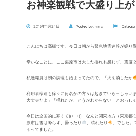
お神楽観戦で大盛り上が
2016年11月24日
Posted by:
haru
Categor
こんにちは高橋です。今日は朝から緊急地震速報が鳴り
幸いなことに、ここ栗原市は大した揺れも感じず、震度２と
私達職員は朝の調理も始まってたので、「火を消したか
利用者様達も徐々に何名かの方々は起きていらっしゃいま
大丈夫だよ」「揺れたか、どうかわからない」とおっしゃ
今日は全国的に寒くて((+_+)) なんと関東地方（東
原市は雪は降らず、曇ったり
、晴れたり
、でした。
ゃってました。