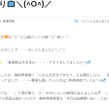
り
＼(^O^)／
y:
新着情報
コメントはまだあり
響き
Σ(￣□￣|||)超びっくり(@￣□￣@;)！！
のことで・・・ホッとしました( ◠‿◠ )
」「食器類は大丈夫か」・・・アタフタしてました(>_<)
したが、御利用者様に「○○さん大丈夫ですか？」とお聞きしたら、「
ってまして・・・一番落ち着いていたのはご利用者様でした(≧▽≦)
京都心でも・・）で雪が降り、２～３cmくらいの積雪がありましたね
こ
でも気温は低かったので、御利用者様達も「今日は結構寒いね～」とお