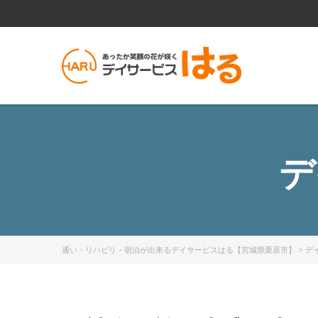
デ
通い・リハビリ・宿泊が出来るデイサービスはる【宮城県栗原市】
>
デ