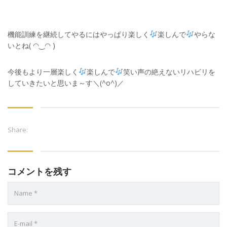
機能訓練を継続してやるにはやっぱり楽しく
楽しんで
やらな
いとね( ◠‿◠ )
今後もより一層楽しく
楽しんで
笑い声の絶えないリハビリを
していきたいと思いま～す＼(^o^)／
Share:
コメントを残す