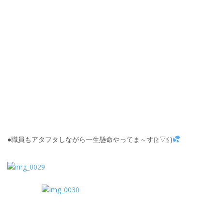
●職員もアタフタしながら一生懸命やってま～す(≧▽≦)