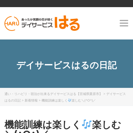
Togg
navi
デイサービスはるの日記
通い・リハビリ・宿泊が出来るデイサービスはる【宮城県栗原市】
>
デイサービス
はるの日記
>
新着情報
>
機能訓練は楽しく
楽しむ＼(^O^)／
機能訓練は楽しく
楽しむ