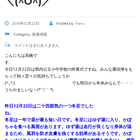
＼(^O^)／
2016年12月22日
Posted by:
haru
Category:
新着情報
コメントはまだありません
こんにちは高橋で
す
今日12月22日は県内公立小中学校の終業式ですね。みんな通信簿をも
らって戦々恐々の気持ちでしょうか
(^_^;) でも明日から冬休みなんで・・・
うらやましいな～(*´▽｀*)
昨日12月22日は二十四節気の一つ冬至でした
ね
冬至は一年で昼が最も短い日です。冬至にはゆず湯に入り、かぼ
ちゃを食べる風習があります。ゆず湯は血行が良くなり身体が温
まるため、風邪を防ぎ皮膚を強くする効果があるそうです。かぼ