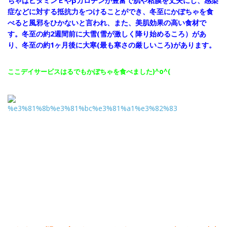
ちゃはビタミンＥやβカロチンが豊富で肌や粘膜を丈夫にし、感染
症などに対する抵抗力をつけることができ、冬至にかぼちゃを食
べると風邪をひかないと言われ、また、美肌効果の高い食材で
す。冬至の約2週間前に大雪(雪が激しく降り始めるころ）があ
り、冬至の約1ヶ月後に大寒(最も寒さの厳しいころ)があります。
ここデイサービスはるでもかぼちゃを食べました)^o^(