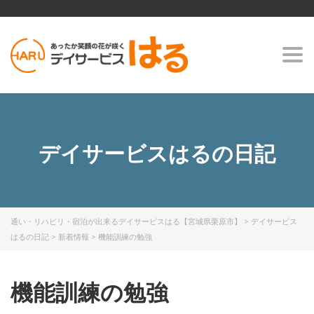
Togg
navi
デイサービスはるの日記
通い・リハビリ・宿泊が出来るデイサービスはる【宮城県栗原市】
>
デイサービス
はるの日記
>
新着情報
>
機能訓練の勉強
機能訓練の勉強