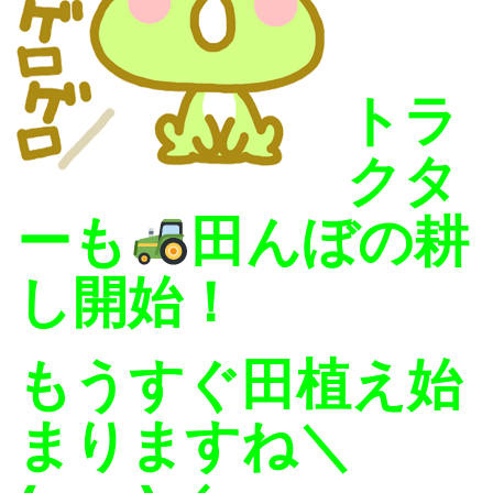
トラ
クタ
ーも
田んぼの耕
し開始！
もうすぐ田植え始
まりますね＼