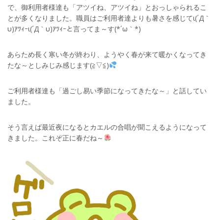
で、御利用者様達も「アツイね、アツイね」とおっしゃられるこ
とが多くなりました。職員はご利用者達よりも暑さを感じてι(´Д｀
υ)ｱﾂｨｰι(´Д｀υ)ｱﾂｨｰと言ってま～す(*´ω｀*)
あらため長く寒い冬が終わり、ようやく春が来て暖かくなってき
たな～としみじみ感じます(≧▽≦)
ご利用者様達も「過ごし易い季節になってきたな～」と話してい
ました。
そう言えば最近夜になるとカエルの合唱が聞こえるようになって
きました。これぞ正に春だね～