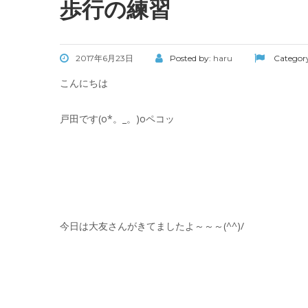
歩行の練習
2017年6月23日
Posted by:
haru
Categor
こんにちは
戸田です(o*。_。)oペコッ
今日は大友さんがきてましたよ～～～(^^)/