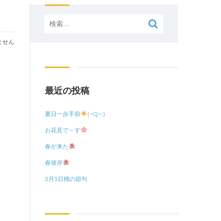
検
索:
ません
最近の投稿
夏日一歩手前
(~Q~;)
お花見で～す
春が来た
春彼岸
3月3日桃の節句