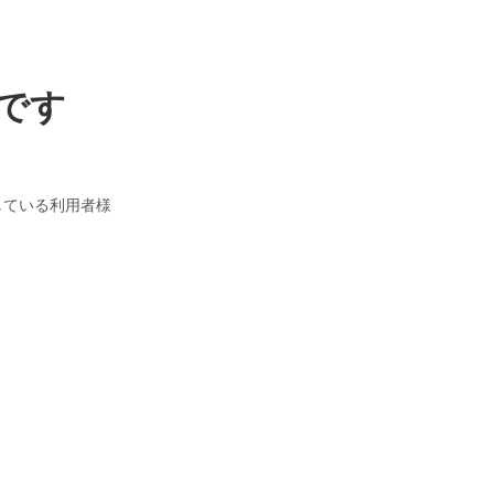
です
している利用者様