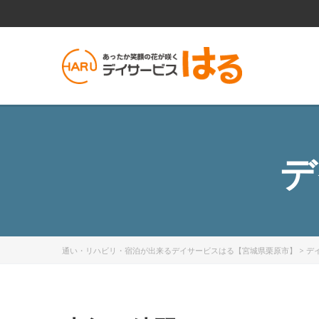
デ
通い・リハビリ・宿泊が出来るデイサービスはる【宮城県栗原市】
>
デ