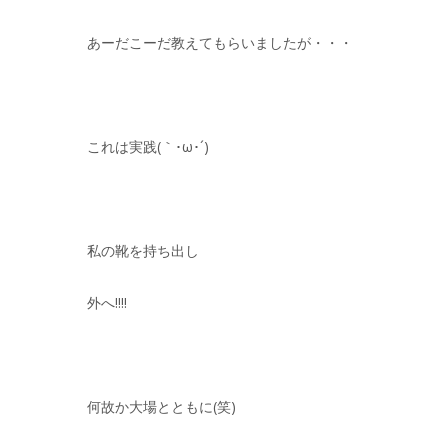
あーだこーだ教えてもらいましたが・・・
これは実践(｀･ω･´)
私の靴を持ち出し
外へ!!!!
何故か大場とともに(笑)