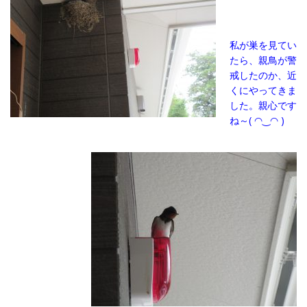
私が巣を見てい
たら、親鳥が警
戒したのか、近
くにやってきま
した。親心です
ね～( ◠‿◠ )