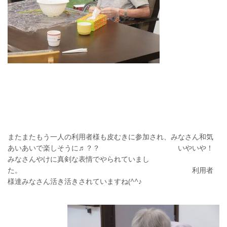
またまたもう一人の利用者様も皮むきに参加され、みなさん和気
あいあいで楽しそうに♬？？ いやいや！
みなさんやけに真剣な表情でやられていまし
た。 利用者
様達みなさん活き活きされていますね(^^♪