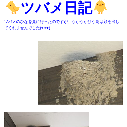
ツバメ日記
ツバメのひなを見に行ったのですが、なかなかひな鳥は顔を出し
てくれませんでした(+o+)