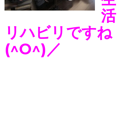
活
リハビリですね
(^O^)／