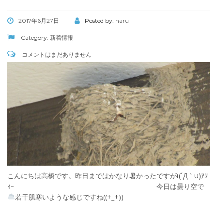
2017年6月27日
Posted by:
haru
Category:
新着情報
コメントはまだありません
こんにちは高橋です。昨日まではかなり暑かったですがι(´Д｀υ)ｱﾂ
ｨｰ 今日は曇り空で
若干肌寒いような感じですね((+_+))