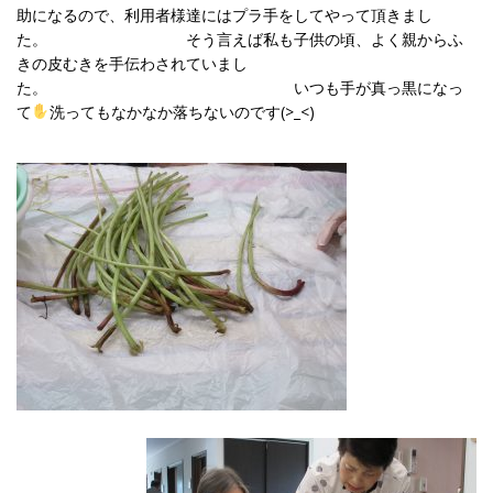
助になるので、利用者様達にはプラ手をしてやって頂きまし
た。 そう言えば私も子供の頃、よく親からふ
きの皮むきを手伝わされていまし
た。 いつも手が真っ黒になっ
て
洗ってもなかなか落ちないのです(>_<)