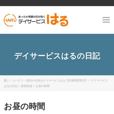
Togg
navi
デイサービスはるの日記
通い・リハビリ・宿泊が出来るデイサービスはる【宮城県栗原市】
>
デイサービス
はるの日記
>
新着情報
>
お昼の時間
お昼の時間