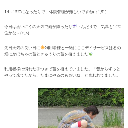
14～15℃になったりで、体調管理が難しいですね(；ﾟДﾟ)
今日はあいにくの天気で雨が降ったり
止んだりで、気温も14℃
位かな～(>_<)
先日天気の良い日に
利用者様と一緒にここデイサービスはるの
畑にかぼちゃの苗ときゅうりの苗を植えました
利用者様は慣れた手つきで苗を植えていました。「昔からずっと
やって来てたから、たまにやるのも良いね」と言われてました。