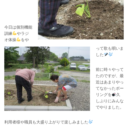
今日は個別機能
訓練
やラジ
オ体操
をや
って歌も唄いま
した
前に時々やって
たのですが、最
近はあまりやっ
てなかったボー
リングを
久
しぶりにみんな
でやりました。
利用者様や職員も大盛り上がりで楽しみました